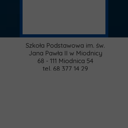
Szkoła Podstawowa im. św.
Jana Pawła II w Miodnicy
68 - 111 Miodnica 54
tel. 68 377 14 29
email:
pspmiodnica@gmail.com
administrator:
Strona główna
khamrol85@gmail.com
O nas
Copyright © 2015 -
Rekrutacja
2025 MIODNICA
Kontakt