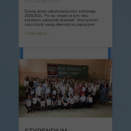
25 CZERWCA 2021
Dzisiaj dzień zakończenia roku szklonego
2020/2021. Po raz ostatni w tym roku
szkolnym zabrzmiał dzwonek. Uroczystość
ROK SZKOLNY 2020/2021
zaszczycili swoją obecnością zaproszeni
Czytaj więcej →
STYPENDIUM