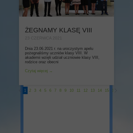
ŻEGNAMY KLASĘ VIII
23 CZERWCA 2021
Dnia 23.06.2021 r. na uroczystym apelu
pożegnaliśmy uczniów klasy VIII. W
akademii wzięli udział uczniowie klasy VIII,
rodzice oraz obecni
Czytaj więcej →
1
2
3
4
5
6
7
8
9
10
11
12
13
14
15
16
17
18