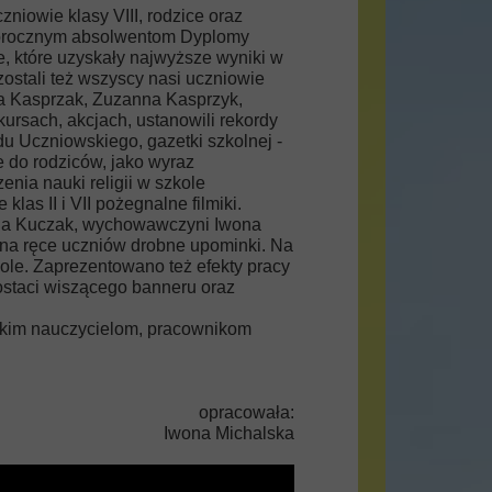
niowie klasy VIII, rodzice oraz
egorocznym absolwentom Dyplomy
 które uzyskały najwyższe wyniki w
ostali też wszyscy nasi uczniowie
la Kasprzak, Zuzanna Kasprzyk,
kursach, akcjach, ustanowili rekordy
du Uczniowskiego, gazetki szkolnej -
e do rodziców, jako wyraz
nia nauki religii w szkole
as II i VII pożegnalne filmiki.
Anna Kuczak, wychowawczyni Iwona
y na ręce uczniów drobne upominki. Na
kole. Zaprezentowano też efekty pracy
postaci wiszącego banneru oraz
stkim nauczycielom, pracownikom
opracowała:
Iwona Michalska