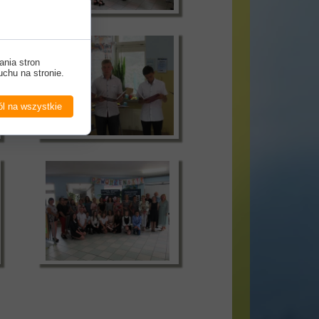
ania stron
uchu na stronie.
l na wszystkie