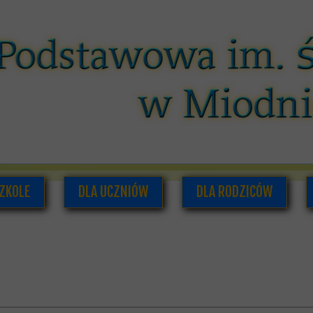
ZKOLE
DLA UCZNIÓW
DLA RODZICÓW
O NAS
PLAN LEKCJI I ZAJĘĆ POZALEKCYJNYCH
RADA RODZICÓW
ADRA PEDAGOGICZNA
SAMORZĄD UCZNIOWSKI
INFORMACJE DLA RODZI
UMENTACJA SZKOLNA
GAZETKA SZKOLNA
HISTORIA SZKOŁY
PODRĘCZNIKI