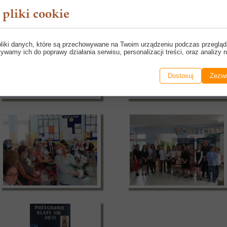
pliki cookie
pliki danych, które są przechowywane na Twoim urządzeniu podczas przegląd
ywamy ich do poprawy działania serwisu, personalizacji treści, oraz analizy r
Dostosuj
Zezwó