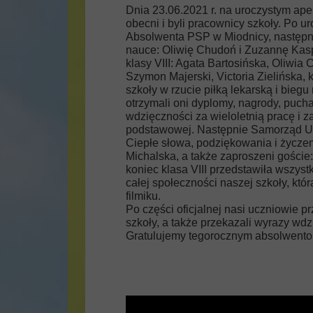
Dnia 23.06.2021 r. na uroczystym apel
obecni i byli pracownicy szkoły. Po
Absolwenta PSP w Miodnicy, następn
nauce: Oliwię Chudoń i Zuzannę Kaspr
klasy VIII: Agata Bartosińska, Oliwi
Szymon Majerski, Victoria Zielińska, 
szkoły w rzucie piłką lekarską i bieg
otrzymali oni dyplomy, nagrody, puch
wdzięczności za wieloletnią pracę i 
podstawowej. Następnie Samorząd Uczn
Ciepłe słowa, podziękowania i życze
Michalska, a także zaproszeni goście
koniec klasa VIII przedstawiła wszys
całej społeczności naszej szkoły, kt
filmiku.
Po części oficjalnej nasi uczniowie
szkoły, a także przekazali wyrazy wd
Gratulujemy tegorocznym absolwento