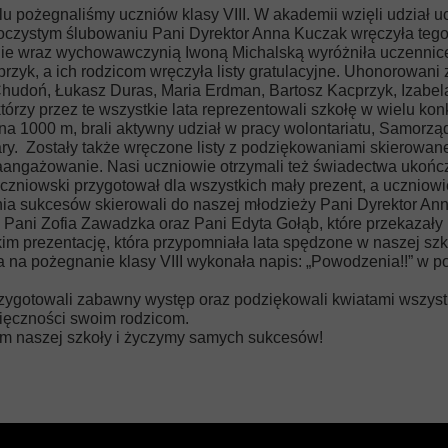
u pożegnaliśmy uczniów klasy VIII. W akademii wzięli udział ucz
 uroczystym ślubowaniu Pani Dyrektor Anna Kuczak wręczyła t
ie wraz wychowawczynią Iwoną Michalską wyróżniła uczennice,
zyk, a ich rodzicom wręczyła listy gratulacyjne. Uhonorowani z
a Chudoń, Łukasz Duras, Maria Erdman, Bartosz Kacprzyk, Izabe
którzy przez te wszystkie lata reprezentowali szkołę w wielu kon
u na 1000 m, brali aktywny udział w pracy wolontariatu, Samorzą
ary. Zostały także wręczone listy z podziękowaniami skierowan
zaangażowanie. Nasi uczniowie otrzymali też świadectwa ukończe
iowski przygotował dla wszystkich mały prezent, a uczniowie kl
nia sukcesów skierowali do naszej młodzieży Pani Dyrektor 
: Pani Zofia Zawadzka oraz Pani Edyta Gołąb, które przekazał
tkim prezentację, która przypomniała lata spędzone w naszej sz
óra na pożegnanie klasy VIII wykonała napis: „Powodzenia!!” w 
 przygotowali zabawny występ oraz podziękowali kwiatami wszy
zięczności swoim rodzicom.
m naszej szkoły i życzymy samych sukcesów!