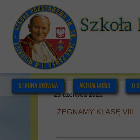
STRONA GŁÓWNA
AKTUALNOŚCI
O S
23 czerwca 2021
ŻEGNAMY KLASĘ VIII
K
DOK