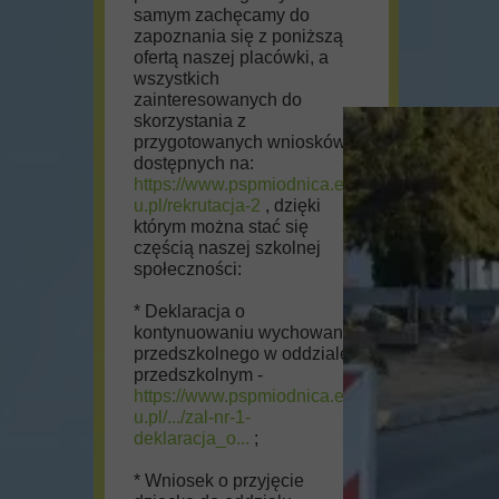
samym zachęcamy do
zapoznania się z poniższą
ofertą naszej placówki, a
wszystkich
zainteresowanych do
skorzystania z
przygotowanych wniosków
dostępnych na:
https://www.pspmiodnica.ed
u.pl/rekrutacja-2
, dzięki
którym można stać się
częścią naszej szkolnej
społeczności:
* Deklaracja o
kontynuowaniu wychowania
przedszkolnego w oddziale
przedszkolnym -
https://www.pspmiodnica.ed
u.pl/.../zal-nr-1-
deklaracja_o...
;
* Wniosek o przyjęcie