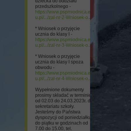
dziecka do oddziału
przedszkolnego -
https://www.pspmiodnica.ed
u.pl/.../zal-nr-2-Wniosek-o...
* Wniosek o przyjęcie
ucznia do klasy I -
https://www.pspmiodnica.ed
u.pl/.../zal-nr-3-Wniosek-o...
* Wniosek o przyjęcie
ucznia do klasy I spoza
obwodu -
https://www.pspmiodnica.ed
u.pl/.../zal-nr-4-Wniosek-o...
Wypełnione dokumenty
prosimy składać w terminie
od 02.03 do 24.03.2023r. do
sekretariatu szkoły.
Jesteśmy do Państwa
dyspozycji od poniedziałku
do piątku w godzinach od
7.00 do 15.00, tel.