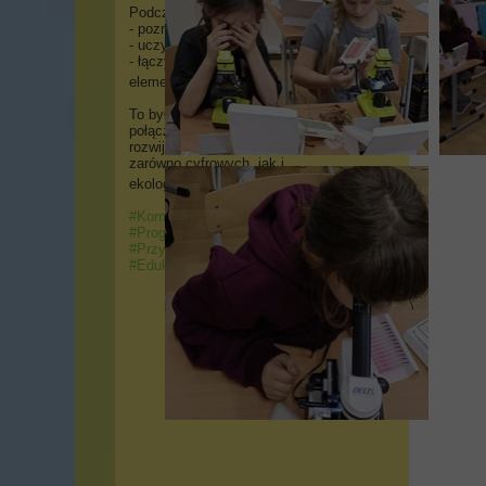
Podczas zajęć:
- poznawali tajemnice przyrody,
- uczyli się, jak dbać o środowisko,
- łączyli wiedzę z ekologią i...
elementami programowania
!
To była wspaniała okazja do
połączenia nauki z zabawą i
rozwijania kompetencji przyszłości –
zarówno cyfrowych, jak i
ekologicznych
.
#KompetentnyUczeń
#Programowanie
#Ekologia
#Przyroda
#NowoczesnaSzkoła
#EdukacjaPrzyszłości