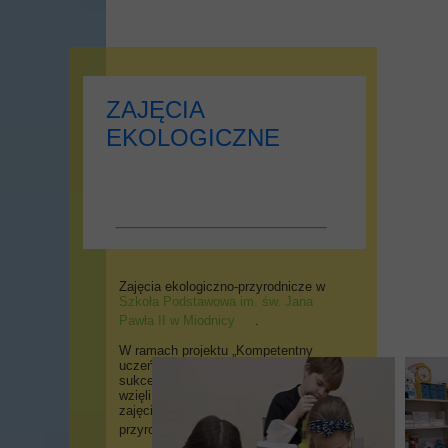
ZAJĘCIA
EKOLOGICZNE
Zajęcia ekologiczno-przyrodnicze w
Szkoła Podstawowa im. św. Jana
Pawła II w Miodnicy
.
W ramach projektu „Kompetentny
uczeń – programowanie kluczem do
sukcesu po szkole” nasi uczniowie
wzięli udział w wyjątkowych
zajęciach ekologiczno-
przyrodniczych
.