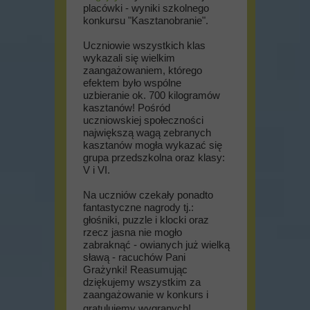
placówki - wyniki szkolnego
konkursu "Kasztanobranie".
Uczniowie wszystkich klas
wykazali się wielkim
zaangażowaniem, którego
efektem było wspólne
uzbieranie ok. 700 kilogramów
kasztanów! Pośród
uczniowskiej społeczności
największą wagą zebranych
kasztanów mogła wykazać się
grupa przedszkolna oraz klasy:
V i VI.
Na uczniów czekały ponadto
fantastyczne nagrody tj.:
głośniki, puzzle i klocki oraz
rzecz jasna nie mogło
zabraknąć - owianych już wielką
sławą - racuchów Pani
Grażynki! Reasumując
dziękujemy wszystkim za
zaangażowanie w konkurs i
gratulujemy wygranych!