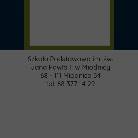
Szkoła Podstawowa im. św.
Jana Pawła II w Miodnicy
68 - 111 Miodnica 54
tel. 68 377 14 29
email:
pspmiodnica@gmail.com
administrator:
Strona główna
khamrol85@gmail.com
O nas
Copyright © 2015 -
Rekrutacja