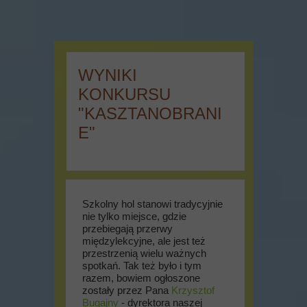
WYNIKI
KONKURSU
"KASZTANOBRANI
E"
Szkolny hol stanowi tradycyjnie
nie tylko miejsce, gdzie
przebiegają przerwy
międzylekcyjne, ale jest też
przestrzenią wielu ważnych
spotkań. Tak też było i tym
razem, bowiem ogłoszone
zostały przez Pana
Krzysztof
Bugajny
- dyrektora naszej