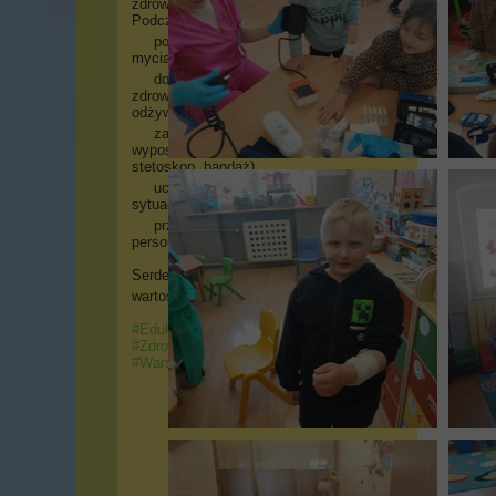
zdrowie i higienę.
Podczas zajęć dzieci:
poznały zasady prawidłowego
mycia rąk oraz higieny osobistej,
dowiedziały się, jak dbać o
zdrowie poprzez odpowiednie
odżywianie, ruch i odpoczynek,
zapoznały się z podstawowym
wyposażeniem medycznym (m.in.
stetoskop, bandaż),
uczyły się, jak zachować się w
sytuacji choroby lub skaleczenia,
przełamywały lęk przed
personelem medycznym.
Serdecznie dziękujemy za ciekawe i
wartościowe spotkanie
!
#EdukacjaZdrowotna
#Przedszkole
#ZdroweNawyki
#WarsztatyDlaDzieci