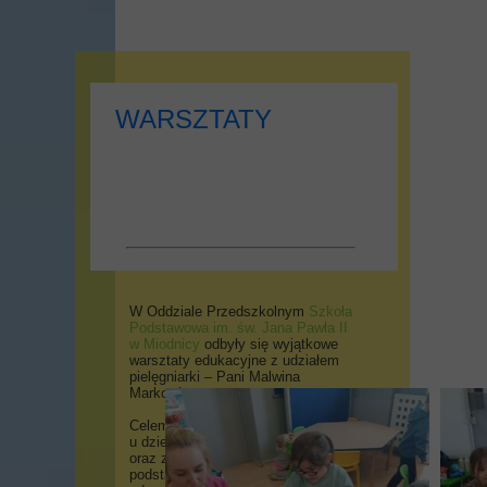
WARSZTATY
W Oddziale Przedszkolnym
Szkoła
Podstawowa im. św. Jana Pawła II
w Miodnicy
odbyły się wyjątkowe
warsztaty edukacyjne z udziałem
pielęgniarki – Pani Malwina
Markowicz.
Celem spotkania było kształtowanie
u dzieci nawyków prozdrowotnych
oraz zapoznanie ich z
podstawowymi zasadami dbania o