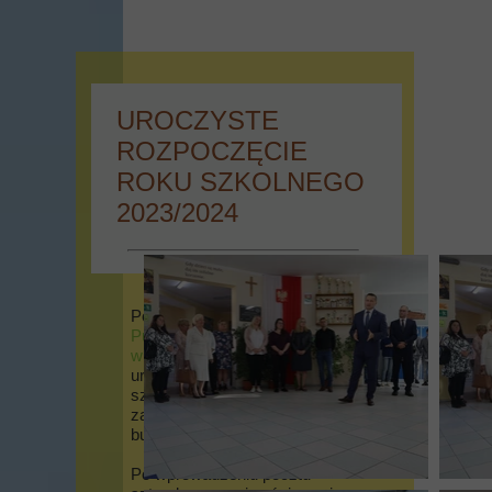
UROCZYSTE
ROZPOCZĘCIE
ROKU SZKOLNEGO
2023/2024
Poniedziałek 4 września w
Publiczna Szkoła Podstawowa
w Miodnicy
miało miejsce
uroczyste rozpoczęcie roku
szkolnego 2023/2024,
zainaugurowane apelem w holu
budynku szkoły.
Po wprowadzeniu pocztu