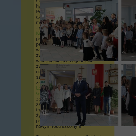
sztandarowego i zaśpiewaniu
hymnu Rzeczypospolitej
Polskiej - do której melodię
akompaniował nauczyciel
muzyki Pan Julian Tatarynowicz
- głos zabrał Pan Dyrektor
Krzysztof Bugajny
, który
przedstawił nową (i starą) kadrę
pedagogiczną, a także
wprowadził wszystkich (a
zwłaszcza rodziców i uczniów)
w najistotniejsze zagadnienia
związane z rozpoczęciem
nowego roku nauki w naszej
szkole. Ponadto obecnością
zaszczycił nas również Pan
Leszek Ochrymczuk - Wójt
Gminy Żagań
przekazując
zgromadzonym m.in. ważkie
zagadnienia związane z
transportem do placówki oraz
życząc obecnym wszelkiej
pomyślności i sukcesów w
nowym roku szkolnym.