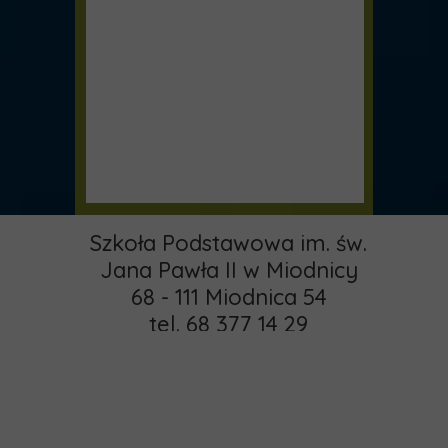
Szkoła Podstawowa im. św.
Jana Pawła II w Miodnicy
68 - 111 Miodnica 54
tel. 68 377 14 29
email:
pspmiodnica@gmail.com
administrator:
Strona główna
khamrol85@gmail.com
O nas