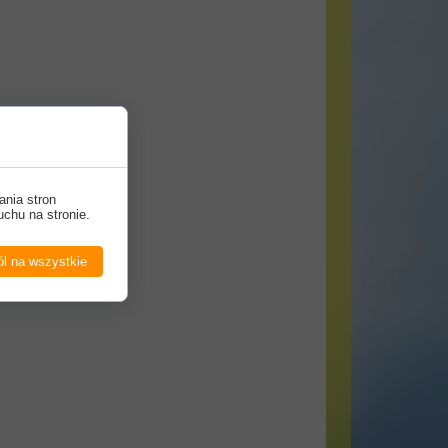
ania stron
uchu na stronie.
l na wszystkie