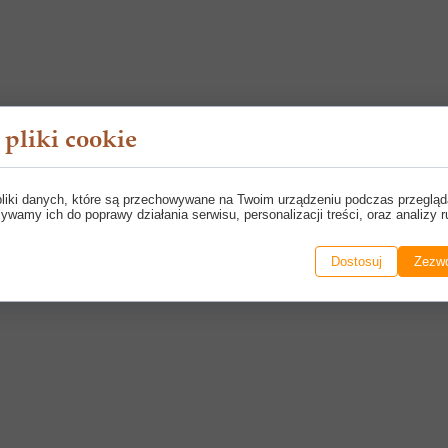
pliki cookie
pliki danych, które są przechowywane na Twoim urządzeniu podczas przegląd
ywamy ich do poprawy działania serwisu, personalizacji treści, oraz analizy r
Dostosuj
Zezwó