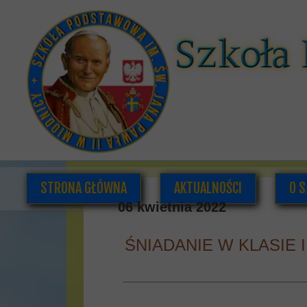
STRONA GŁÓWNA
AKTUALNOŚCI
O S
06 kwietnia 2022
ŚNIADANIE W KLASIE I
K
DOK