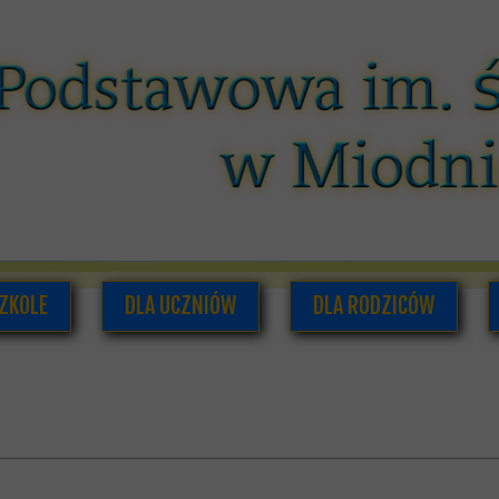
ZKOLE
DLA UCZNIÓW
DLA RODZICÓW
O NAS
PLAN LEKCJI I ZAJĘĆ POZALEKCYJNYCH
RADA RODZICÓW
ADRA PEDAGOGICZNA
SAMORZĄD UCZNIOWSKI
INFORMACJE DLA RODZI
UMENTACJA SZKOLNA
GAZETKA SZKOLNA
HISTORIA SZKOŁY
PODRĘCZNIKI