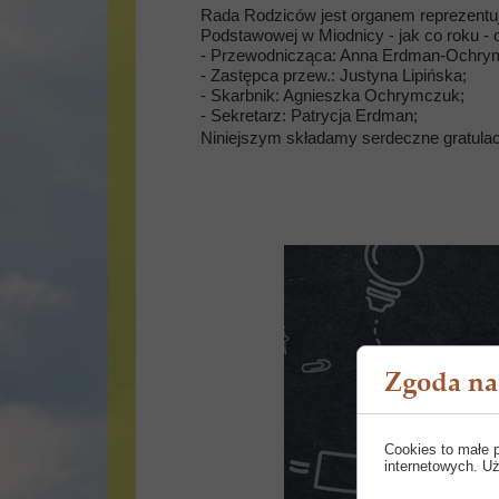
Rada Rodziców jest organem reprezentu
Podstawowej w Miodnicy - jak co roku - 
- Przewodnicząca: Anna Erdman-Ochry
- Zastępca przew.: Justyna Lipińska;
- Skarbnik: Agnieszka Ochrymczuk;
- Sekretarz: Patrycja Erdman;
Niniejszym składamy serdeczne gratula
Zgoda na 
Cookies to małe 
internetowych. Uż