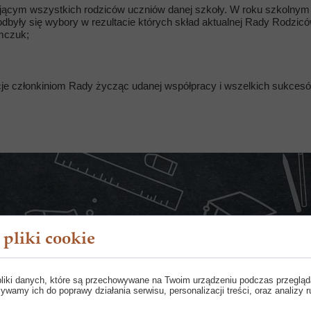
jącym wszystkich rodziców uczniów danej szkoły. W roku szkolnym 
odbyły się wybory w rezultacie których skład aktualnej Rady Rodzicó
mczuk;
cje członkiniom Rady życząc udanej współpracy i wszelkich sukce
pliki cookie
pliki danych, które są przechowywane na Twoim urządzeniu podczas przegląd
ywamy ich do poprawy działania serwisu, personalizacji treści, oraz analizy r