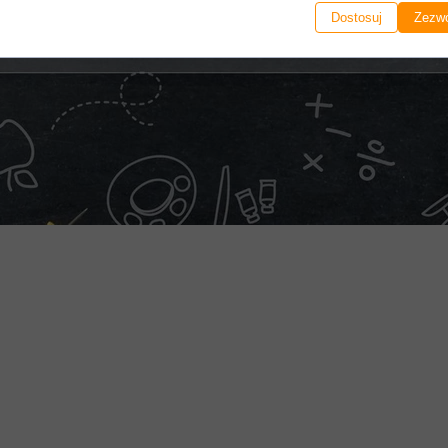
Dostosuj
Zezwó