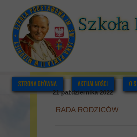
STRONA GŁÓWNA
AKTUALNOŚCI
O S
21 października 2022
RADA RODZICÓW
K
DOK