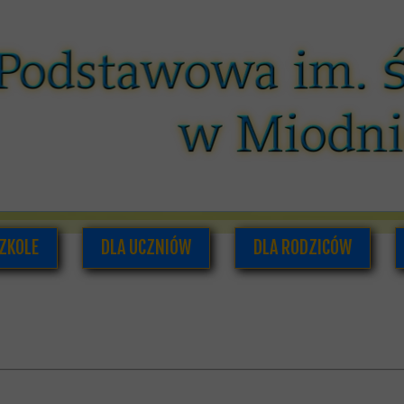
ZKOLE
DLA UCZNIÓW
DLA RODZICÓW
O NAS
PLAN LEKCJI I ZAJĘĆ POZALEKCYJNYCH
RADA RODZICÓW
ADRA PEDAGOGICZNA
SAMORZĄD UCZNIOWSKI
INFORMACJE DLA RODZI
UMENTACJA SZKOLNA
GAZETKA SZKOLNA
HISTORIA SZKOŁY
PODRĘCZNIKI