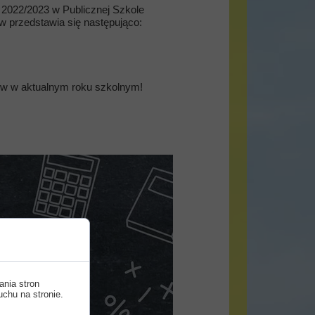
2022/2023 w Publicznej Szkole
w przedstawia się następująco:
sów w aktualnym roku szkolnym!
ania stron
uchu na stronie.