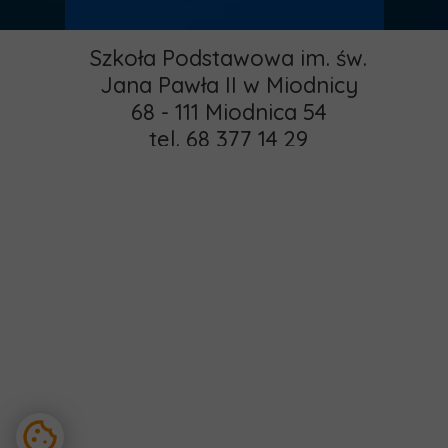
Szkoła Podstawowa im. św.
Jana Pawła II w Miodnicy
68 - 111 Miodnica 54
tel. 68 377 14 29
email:
pspmiodnica@gmail.com
administrator:
Strona główna
khamrol85@gmail.com
O nas
Copyright © 2015 -
Rekrutacja
2025 MIODNICA
Kontakt