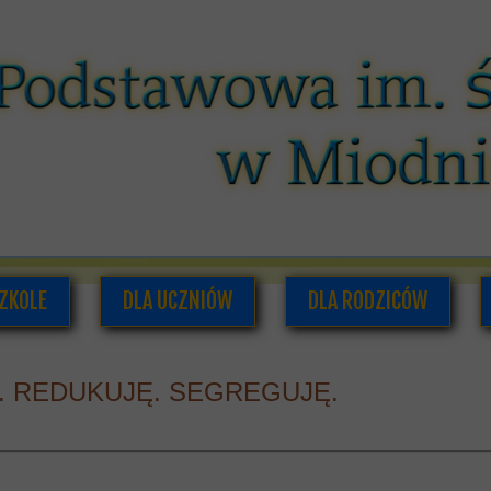
ZKOLE
DLA UCZNIÓW
DLA RODZICÓW
O NAS
PLAN LEKCJI I ZAJĘĆ POZALEKCYJNYCH
RADA RODZICÓW
. REDUKUJĘ. SEGREGUJĘ.
ADRA PEDAGOGICZNA
SAMORZĄD UCZNIOWSKI
INFORMACJE DLA RODZI
UMENTACJA SZKOLNA
GAZETKA SZKOLNA
HISTORIA SZKOŁY
PODRĘCZNIKI