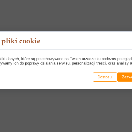
pliki cookie
pliki danych, które są przechowywane na Twoim urządzeniu podczas przegląd
ywamy ich do poprawy działania serwisu, personalizacji treści, oraz analizy r
Dostosuj
Zezwó