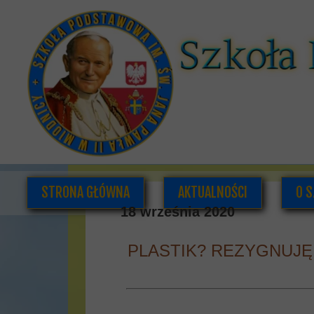
STRONA GŁÓWNA
AKTUALNOŚCI
O S
18 września 2020
PLASTIK? REZYGNUJĘ
K
DOK