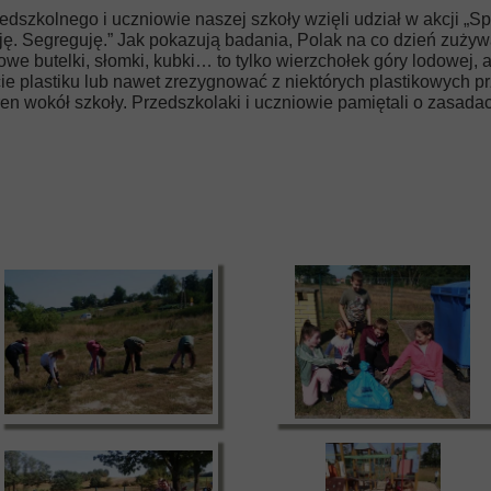
edszkolnego i uczniowie naszej szkoły wzięli udział w akcji „S
ę. Segreguję.” Jak pokazują badania, Polak na co dzień zużywa 
we butelki, słomki, kubki… to tylko wierzchołek góry lodowej, 
 plastiku lub nawet zrezygnować z niektórych plastikowych prz
ren wokół szkoły. Przedszkolaki i uczniowie pamiętali o zasad