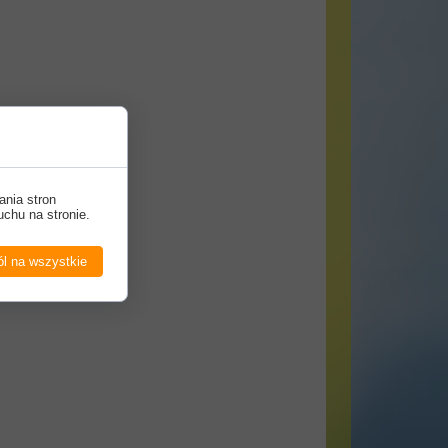
ania stron
uchu na stronie.
l na wszystkie