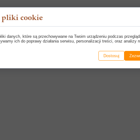
pliki cookie
pliki danych, które są przechowywane na Twoim urządzeniu podczas przegląd
ywamy ich do poprawy działania serwisu, personalizacji treści, oraz analizy r
Dostosuj
Zezwó