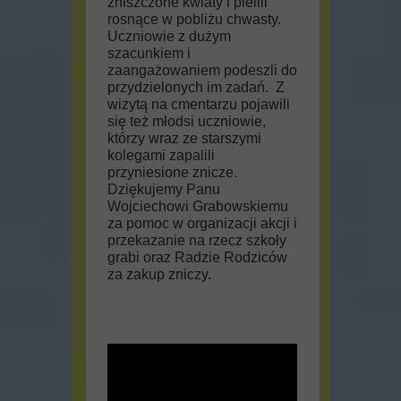
zniszczone kwiaty i pielili
rosnące w pobliżu chwasty.
Uczniowie z dużym
szacunkiem i
zaangażowaniem podeszli do
przydzielonych im zadań. Z
wizytą na cmentarzu pojawili
się też młodsi uczniowie,
którzy wraz ze starszymi
kolegami zapalili
przyniesione znicze.
Dziękujemy Panu
Wojciechowi Grabowskiemu
za pomoc w organizacji akcji i
przekazanie na rzecz szkoły
grabi oraz Radzie Rodziców
za zakup zniczy.