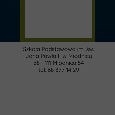
Szkoła Podstawowa im. św.
Jana Pawła II w Miodnicy
68 - 111 Miodnica 54
tel. 68 377 14 29
email:
pspmiodnica@gmail.com
administrator:
Strona główna
khamrol85@gmail.com
O nas
Copyright © 2015 -
Rekrutacja