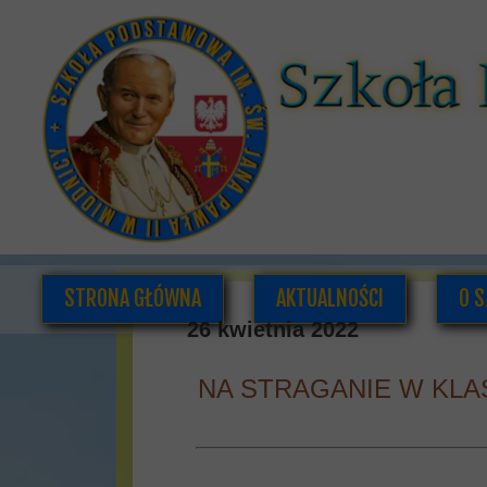
STRONA GŁÓWNA
AKTUALNOŚCI
O S
26 kwietnia 2022
NA STRAGANIE W KLASI
K
DOK