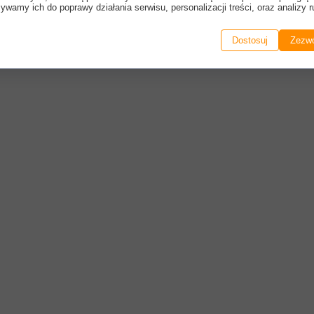
ywamy ich do poprawy działania serwisu, personalizacji treści, oraz analizy r
Dostosuj
Zezwó