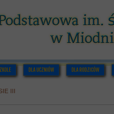
ZKOLE
DLA UCZNIÓW
DLA RODZICÓW
O NAS
PLAN LEKCJI I ZAJĘĆ POZALEKCYJNYCH
RADA RODZICÓW
E III
ADRA PEDAGOGICZNA
SAMORZĄD UCZNIOWSKI
INFORMACJE DLA RODZI
UMENTACJA SZKOLNA
GAZETKA SZKOLNA
HISTORIA SZKOŁY
PODRĘCZNIKI