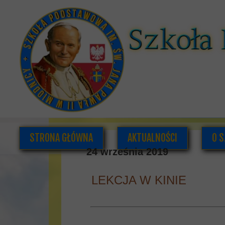
STRONA GŁÓWNA
AKTUALNOŚCI
O S
24 września 2019
LEKCJA W KINIE
K
DOK