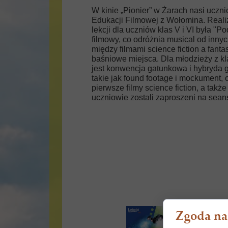
W kinie „Pionier” w Żarach nasi uczn
Edukacji Filmowej z Wołomina. Rea
lekcji dla uczniów klas V i VI była "
filmowy, co odróżnia musical od innyc
między filmami science fiction a fanta
baśniowe miejsca. Dla młodzieży z kla
jest konwencja gatunkowa i hybryda 
takie jak found footage i mockument,
pierwsze filmy science fiction, a ta
uczniowie zostali zaproszeni na seanse
Zgoda na 