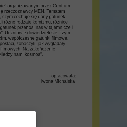
kinie” organizowanym przez Centrum
cję rzeczoznawcy MEN. Tematem
yć, czym cechuje się dany gatunek
ali różne rodzaje komizmu, różnice
i gatunek przenosi nas w tajemnicze i
h”. Uczniowie dowiedzieli się, czym
im, współczesne gatunki filmowe,
ostaci, zobaczyli, jak wyglądały
w filmowych. Na zakończenie
 „Między nami kosmos”.
opracowała:
Iwona Michalska