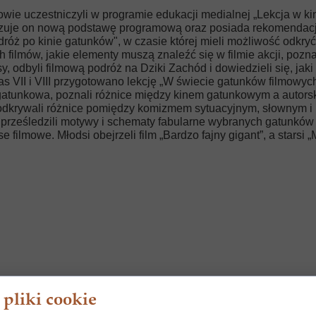
iowie uczestniczyli w programie edukacji medialnej „Lekcja w 
lizuje on nową podstawę programową oraz posiada rekomenda
Podróż po kinie gatunków", w czasie której mieli możliwość odkr
h filmów, jakie elementy muszą znaleźć się w filmie akcji, pozn
sy, odbyli filmową podróż na Dziki Zachód i dowiedzieli się, jak
s VII i VIII przygotowano lekcję „W świecie gatunków filmowyc
gatunkowa, poznali różnice między kinem gatunkowym a autorsk
 odkrywali różnice pomiędzy komizmem sytuacyjnym, słownym i p
kże prześledzili motywy i schematy fabularne wybranych gatunkó
 filmowe. Młodsi obejrzeli film „Bardzo fajny gigant”, a starsi
pliki cookie