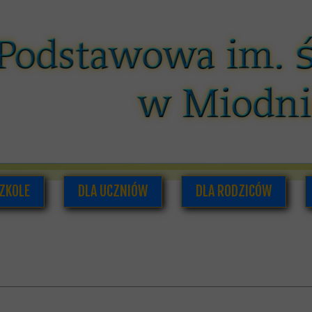
ZKOLE
DLA UCZNIÓW
DLA RODZICÓW
O NAS
PLAN LEKCJI I ZAJĘĆ POZALEKCYJNYCH
RADA RODZICÓW
ADRA PEDAGOGICZNA
SAMORZĄD UCZNIOWSKI
INFORMACJE DLA RODZI
UMENTACJA SZKOLNA
GAZETKA SZKOLNA
HISTORIA SZKOŁY
PODRĘCZNIKI