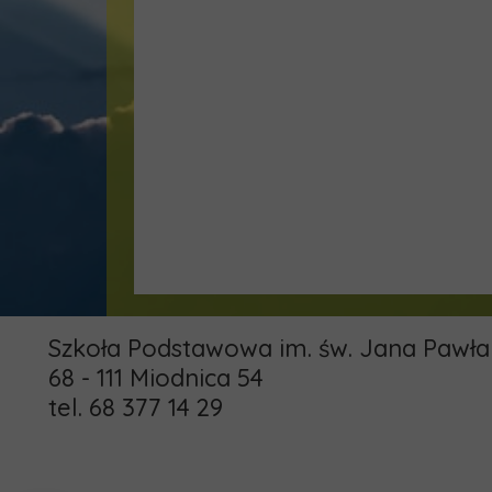
Szkoła Podstawowa im. św. Jana Pawła 
68 - 111 Miodnica 54
tel. 68 377 14 29
email: pspmiodnica@gmail.com
administrator: khamrol85@gmail.com