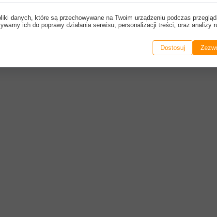
pliki danych, które są przechowywane na Twoim urządzeniu podczas przegląd
ywamy ich do poprawy działania serwisu, personalizacji treści, oraz analizy r
Dostosuj
Zezwó