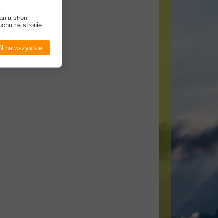
ania stron
uchu na stronie.
l na wszystkie