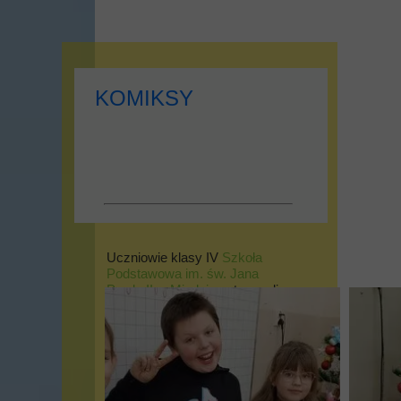
KOMIKSY
Uczniowie klasy IV
Szkoła
Podstawowa im. św. Jana
Pawła II w Miodnicy
stworzyli
ciekawe komiksy zainspirowani
lekturą "Kajko i Kokosz. Szkoła
Latania".
W ramach artystycznego
odniesienia do wspomnianej