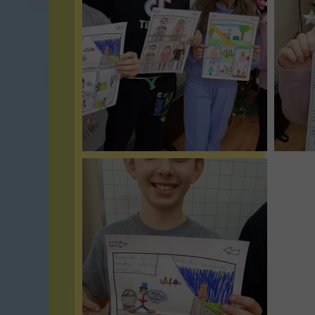
lektury można było wybrać
dowolną tematykę pracy.
Interesujące zajęcia
przeprowadziła Pani Dorota
Laskowska-Kabała.
#Lektura
#KajkoIKokosz
#Komiks
#SzkołaLatania