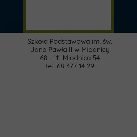
Szkoła Podstawowa im. św.
Jana Pawła II w Miodnicy
68 - 111 Miodnica 54
tel. 68 377 14 29
email:
pspmiodnica@gmail.com
administrator:
Strona główna
khamrol85@gmail.com
O nas
Copyright © 2015 -
Rekrutacja
2025 MIODNICA
Kontakt