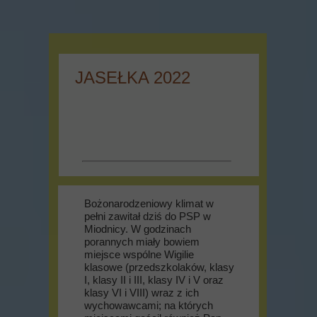
JASEŁKA 2022
Bożonarodzeniowy klimat w
pełni zawitał dziś do PSP w
Miodnicy. W godzinach
porannych miały bowiem
miejsce wspólne Wigilie
klasowe (przedszkolaków, klasy
I, klasy II i III, klasy IV i V oraz
klasy VI i VIII) wraz z ich
wychowawcami; na których