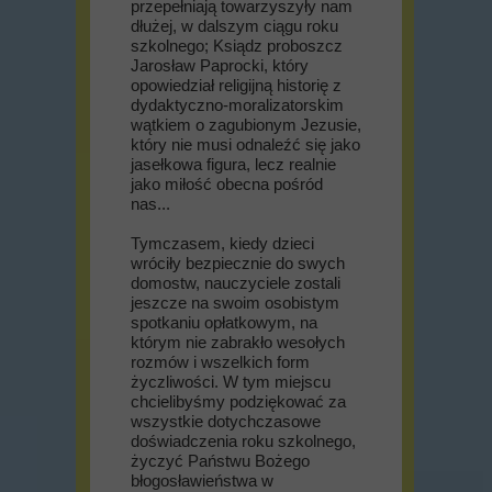
przepełniają towarzyszyły nam
dłużej, w dalszym ciągu roku
szkolnego; Ksiądz proboszcz
Jarosław Paprocki, który
opowiedział religijną historię z
dydaktyczno-moralizatorskim
wątkiem o zagubionym Jezusie,
który nie musi odnaleźć się jako
jasełkowa figura, lecz realnie
jako miłość obecna pośród
nas...
Tymczasem, kiedy dzieci
wróciły bezpiecznie do swych
domostw, nauczyciele zostali
jeszcze na swoim osobistym
spotkaniu opłatkowym, na
którym nie zabrakło wesołych
rozmów i wszelkich form
życzliwości. W tym miejscu
chcielibyśmy podziękować za
wszystkie dotychczasowe
doświadczenia roku szkolnego,
życzyć Państwu Bożego
błogosławieństwa w