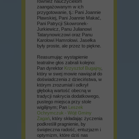
również nauczycielom
zaangażowanym w ich
przygotowanie, tj.: Pani Joannie
Pławskiej, Pani Joannie Makać,
Pani Patrycji Skowronek-
Jurkiewicz, Panu Julianowi
Tatarynowiczowi oraz Panu
Karolowi Hamrolowi. Jasełka
były proste, ale przez to piękne.
Reasumując wystąpienie
teatralne głos zabrali kolejno:
Pan dyrektor
Krzysztof Bugajny
,
który w swej mowie nawiązał do
doświadczenia z dzieciństwa, w
którym zrozumiał i odkrył
głęboką wartość obecną w
tradycji nakrycia dodatkowego,
pustego miejsca przy stole
wigilijnym; Pan
Leszek
Ochrymczuk - Wójt Gminy
Żagań
, który składając życzenia
podkreślił pragnienie, by
świąteczna radość, entuzjazm i
optymizm, które dziś nas