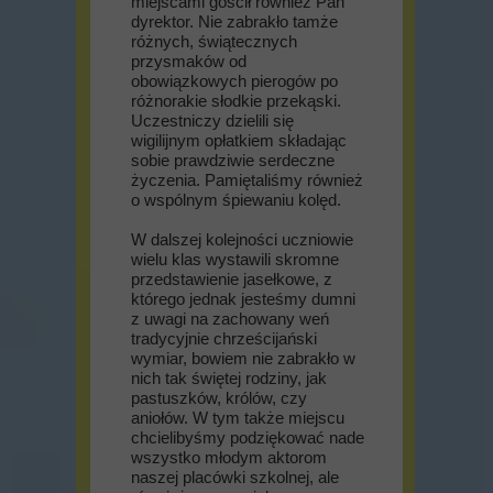
miejscami gościł również Pan
dyrektor. Nie zabrakło tamże
różnych, świątecznych
przysmaków od
obowiązkowych pierogów po
różnorakie słodkie przekąski.
Uczestniczy dzielili się
wigilijnym opłatkiem składając
sobie prawdziwie serdeczne
życzenia. Pamiętaliśmy również
o wspólnym śpiewaniu kolęd.
W dalszej kolejności uczniowie
wielu klas wystawili skromne
przedstawienie jasełkowe, z
którego jednak jesteśmy dumni
z uwagi na zachowany weń
tradycyjnie chrześcijański
wymiar, bowiem nie zabrakło w
nich tak świętej rodziny, jak
pastuszków, królów, czy
aniołów. W tym także miejscu
chcielibyśmy podziękować nade
wszystko młodym aktorom
naszej placówki szkolnej, ale