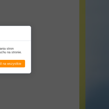
ania stron
uchu na stronie.
l na wszystkie