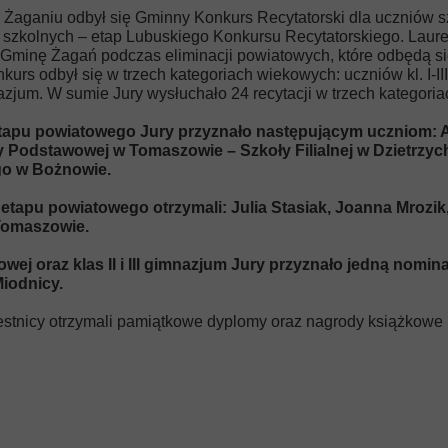
 Żaganiu odbył się Gminny Konkurs Recytatorski dla uczniów 
ch szkolnych – etap Lubuskiego Konkursu Recytatorskiego. Lau
Gminę Żagań podczas eliminacji powiatowych, które odbędą s
kurs odbył się w trzech kategoriach wiekowych: uczniów kl. I-III,
mnazjum. W sumie Jury wysłuchało 24 recytacji w trzech kategor
o etapu powiatowego Jury przyznało następującym uczniom: 
ły Podstawowej w Tomaszowie – Szkoły Filialnej w Dzietrzy
go w Bożnowie.
o etapu powiatowego otrzymali: Julia Stasiak, Joanna Mrozi
Tomaszowie.
owej oraz klas II i III gimnazjum Jury przyznało jedną nomi
iodnicy.
estnicy otrzymali pamiątkowe dyplomy oraz nagrody książkow