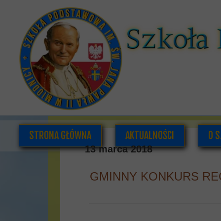
STRONA GŁÓWNA
AKTUALNOŚCI
O S
13 marca 2018
GMINNY KONKURS RE
K
DOK