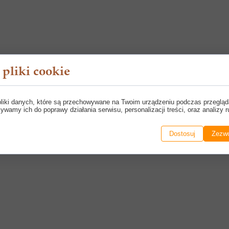
pliki cookie
pliki danych, które są przechowywane na Twoim urządzeniu podczas przegląd
ywamy ich do poprawy działania serwisu, personalizacji treści, oraz analizy r
Dostosuj
Zezwó