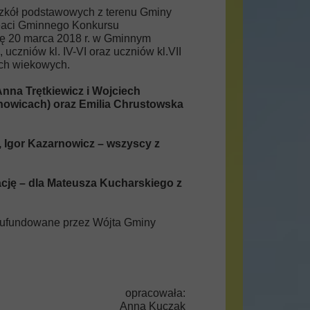
szkół podstawowych z terenu Gminy
reaci Gminnego Konkursu
ię 20 marca 2018 r. w Gminnym
 uczniów kl. IV-VI oraz uczniów kl.VII
iach wiekowych.
Anna Trętkiewicz i Wojciech
chowicach) oraz Emilia Chrustowska
k, Igor Kazarnowicz – wszyscy z
nację – dla Mateusza Kucharskiego z
e ufundowane przez Wójta Gminy
opracowała:
Anna Kuczak