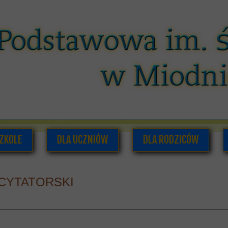
ZKOLE
DLA UCZNIÓW
DLA RODZICÓW
O NAS
PLAN LEKCJI I ZAJĘĆ POZALEKCYJNYCH
RADA RODZICÓW
CYTATORSKI
ADRA PEDAGOGICZNA
SAMORZĄD UCZNIOWSKI
INFORMACJE DLA RODZI
UMENTACJA SZKOLNA
GAZETKA SZKOLNA
HISTORIA SZKOŁY
PODRĘCZNIKI