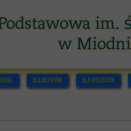
ZKOLE
DLA UCZNIÓW
DLA RODZICÓW
O NAS
PLAN LEKCJI I ZAJĘĆ POZALEKCYJNYCH
RADA RODZICÓW
ADRA PEDAGOGICZNA
SAMORZĄD UCZNIOWSKI
INFORMACJE DLA RODZI
UMENTACJA SZKOLNA
GAZETKA SZKOLNA
HISTORIA SZKOŁY
PODRĘCZNIKI