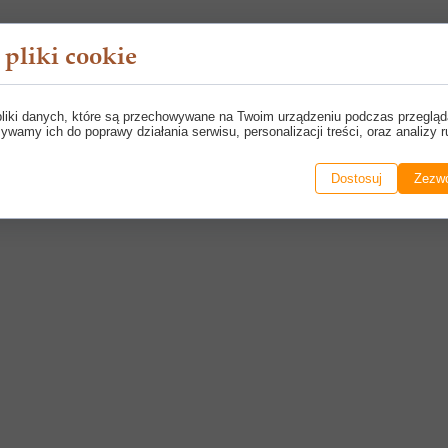
pliki cookie
pliki danych, które są przechowywane na Twoim urządzeniu podczas przegląd
ywamy ich do poprawy działania serwisu, personalizacji treści, oraz analizy r
Dostosuj
Zezwó