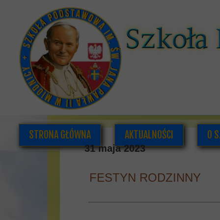
STRONA GŁÓWNA
AKTUALNOŚCI
O S
31 maja 2023
FESTYN RODZINNY
K
DOK