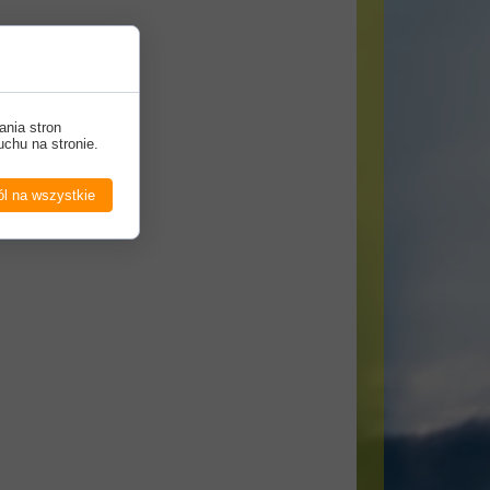
ania stron
uchu na stronie.
l na wszystkie