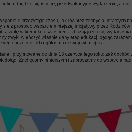
o roku odbędzie się istotne, przedwakacyjne wydarzenie, a mi
wspaniale przeżytego czasu, jak również zdobycia intratnych nag
y się z prośbą o wsparcie niniejszej inicjatywy przez Rodziców 
brą wolę w kierunku uświetnienia zbliżającego się wydarzeni
nny zwykł wieńczyć właśnie dany etap edukacji będąc zarazem 
znego uczniom i ich ogólnemu rozwojowi miejsca.
iane i przyjmowane do dnia 13 czerwca tego roku; zaś dochód z 
ak dotąd. Zachęcamy niniejszym i zapraszamy do wsparcia na