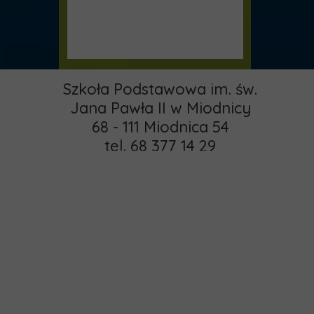
Szkoła Podstawowa im. św.
Jana Pawła II w Miodnicy
68 - 111 Miodnica 54
tel. 68 377 14 29
email:
pspmiodnica@gmail.com
administrator:
Strona główna
khamrol85@gmail.com
O nas
Copyright © 2015 -
Rekrutacja
2025 MIODNICA
Kontakt