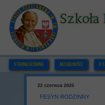
STRONA GŁÓWNA
AKTUALNOŚCI
O S
K
22 czerwca 2025
DOK
FESYN RODZINNY