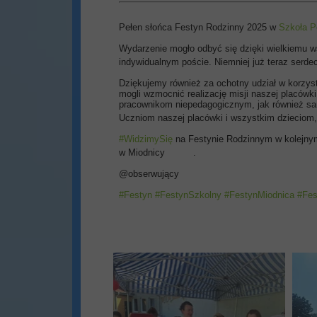
Pełen słońca Festyn Rodzinny 2025 w
Szkoła P
Wydarzenie mogło odbyć się dzięki wielkiemu w
indywidualnym poście. Niemniej już teraz ser
Dziękujemy również za ochotny udział w korzyst
mogli wzmocnić realizację misji naszej placów
pracownikom niepedagogicznym, jak również s
Uczniom naszej placówki i wszystkim dzieciom
#WidzimySię
na Festynie Rodzinnym w kolejnym 
w Miodnicy
.
@obserwujący
#Festyn
#FestynSzkolny
#FestynMiodnica
#Fes