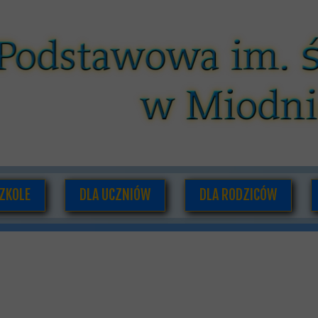
ZKOLE
DLA UCZNIÓW
DLA RODZICÓW
O NAS
PLAN LEKCJI I ZAJĘĆ POZALEKCYJNYCH
RADA RODZICÓW
ADRA PEDAGOGICZNA
SAMORZĄD UCZNIOWSKI
INFORMACJE DLA RODZI
UMENTACJA SZKOLNA
GAZETKA SZKOLNA
HISTORIA SZKOŁY
PODRĘCZNIKI