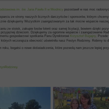
odstawowa im. św. Jana Pawła II w Miodnicy
pozostawił w nas moc radosn
sparciu ze strony naszych licznych darczyńców i sponsorów, którym chcemy
decznie dziękujemy Wszystkim zaangażowanym za tak mocne wsparcie nasze
aniu ze stoisk, zakupie losów loterii oraz samej licytacji, bowiem dzięki 
ki przyjaznej dzieciom. Dziękujemy za ogromne wsparcie i zaangażowanie R
amemu gospodarzowi spotkania Panu Dyrektorowi
Krzysztof Bugajny
. Przede
, których wczorajsza obecność uświetniła nasz Festyn Rodzinny. Robimy to
roku, bogatsi o nowe doświadczenia, które pozwolą nam jeszcze lepiej przy
tynRodzinny