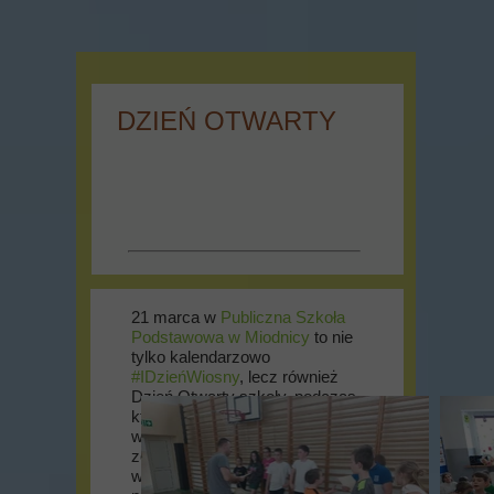
DZIEŃ OTWARTY
21 marca w
Publiczna Szkoła
Podstawowa w Miodnicy
to nie
tylko kalendarzowo
#IDzieńWiosny
, lecz również
Dzień Otwarty szkoły, podczas
którego stworzyliśmy
wszystkim chętnym możność
zobaczenia i przekonania się na
własne oczy, jak funkcjonuje