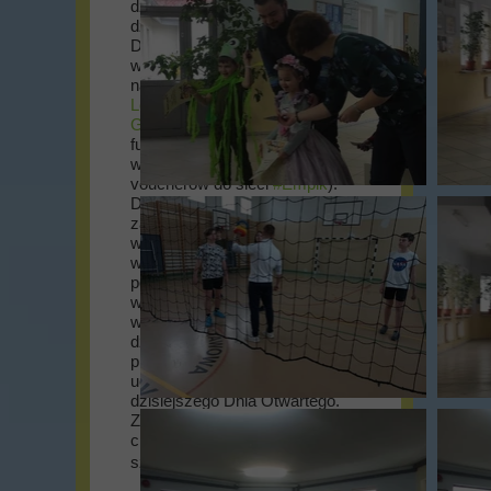
dzieciom serdecznie
dziękujemy za przybycie.
Dziękujemy za odwiedziny i
wsparcie - w tym ważnym dla
naszej szkoły dniu - Panu
Leszek Ochrymczuk - Wójt
Gminy Żagań
(a zarazem
fundatorowi nagród w naszym,
wiosennym konkursie -
voucherów do sieci
#Empik
).
Dziękujemy Panu dyrektorowi
za wszechstronną koordynację
wydarzenia, jak też dziękujemy
wszystkim wychowawcom i ich
podopiecznym za trud włożony
w przygotowanie niesamowitych
występów. Wreszcie
dziękujemy wszystkim, którzy
przyczynili się do uświetnienia i
uczynienia bezpiecznym
dzisiejszego Dnia Otwartego.
Zapraszamy wszystkich
chętnych do nauki w naszej
szkole!