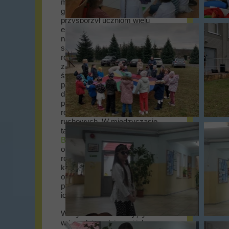
międzyklasowy turniej na sali
gimnastycznej, który
przysporzył uczniom wielu
emocjonujących chwil, a
nauczycielom przypomniał
szkolne czasy ich sportowych
rozgrywek... Ostatecznie nie
zabrakło także poczęstunku na
świeżym powietrzu, a skoro
pogoda nam dziś wiosennie
dopisała to po kiełbaskach
przyszedł czas na dalszą część
różnorodnych gier i zabaw
ruchowych. W międzyczasie
także Pan dyrektor
Krzysztof
Bugajny
z entuzjazmem
oprowadzał zainteresowanych
rodziców (i ich pociechy) po
korytarzach i salach szkoły
objaśniając zasadność istnienia
poszczególnych pomieszczeń i
ich wyposażenia.
Wszystkim odwiedzającym nas
w tym dniu rodzicom i ich