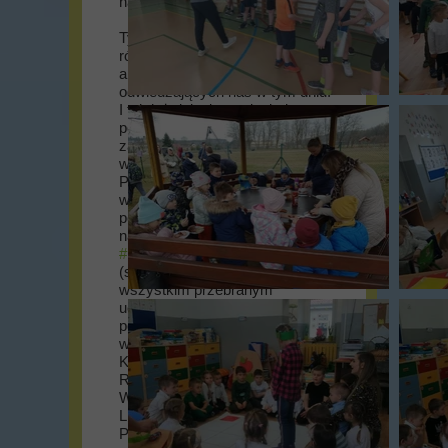
nasza placówka.
Tym samym przygotowaliśmy
różnorodne występy
artystyczne i atrakcje dla osób
odwiedzających nas w tym dniu.
I tak już dzieci przedszkolne, a
później także wczesnoszkolne
zaprezentowały wspaniałe
wykony i układy taneczne.
Przedstawiliśmy również
wizualnie ofertę naszej szkoły, a
ponadto odbyły się wybory na
najpiękniejszy strój z okazji
#PierwszyDzieńWiosny
(serdecznie dziękujemy
wszystkim przebranym
uczestnikom oraz gratulujemy
pomysłowości szóstce
wyłonionych zwycięzców:
Kacprowi Kacprzykowi, Amelii
Remiń, Wojtkowi Buknie,
Wojtkowi Urszulakowi, Amelii
Lipińskiej, oraz Róży Gąsce).
Poza tym odbył się również