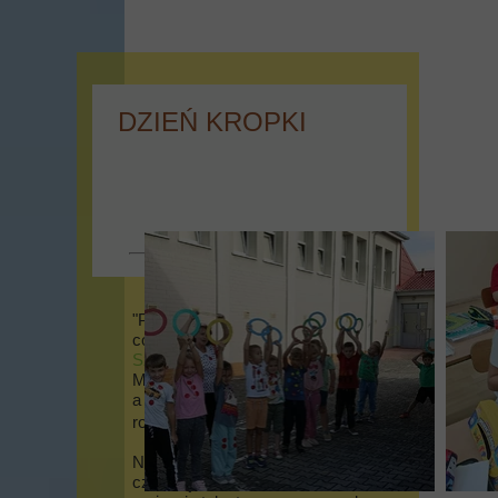
DZIEŃ KROPKI
"Postaw tu kropkę i zobaczymy,
co się stanie." Dziś w
Publiczna
Szkoła Podstawowa w Miodnicy
Międzynarodowy Dzień Kropki,
a więc dzień kreatywnego
rozwijania talentów i pasji!
Nad tym, aby każdy uczeń mógł
czuć się doceniony, wyróżniony,