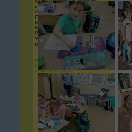
ważny i utalentowany pracowały
dziś Panie wychowawczynie
Oddziału Przedszkolnego: Ewa
Furtak i Justyna Zawada, a
także Panie wychowawczynie:
Marianna Kalicińska, Joanna
Pławska, Joanna Makać.
Więcej na ten temat ujawnia
relacja zdjęciowa.
#DzieńKropki
#InternationalDotDay
#kreatywnezajęcia
#VashtiDot
#świętokreatywności