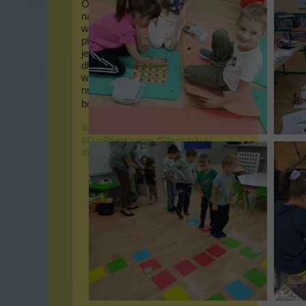
Oddziału Przedszkolnego po
najstarszych uczniów -
wszyscy grali dziś w gry, gry
planszowe! W naszej szkole
jest dostatek planszówek,
dlatego uczniowie wraz z
wychowawcami nie mogli się
nudzić, co ilustruje załączona,
bogata relacja zdjęciowa.
#dzieńgierplanszowych2023
#GryPlanszowe
#Planszówki
#GranieNaLekcji