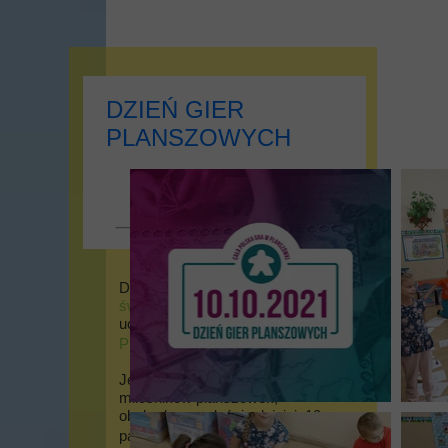
DZIEŃ GIER
PLANSZOWYCH
Dziś
Szkoła Podstawowa im.
św. Jana Pawła II w Miodnicy
uczestniczyła w
Dzień Gier
Planszowych
!
Jest to coroczne święto
miłośników planszówek,
obchodzone właśnie dzisiaj: 10
października.
Od dzieci z