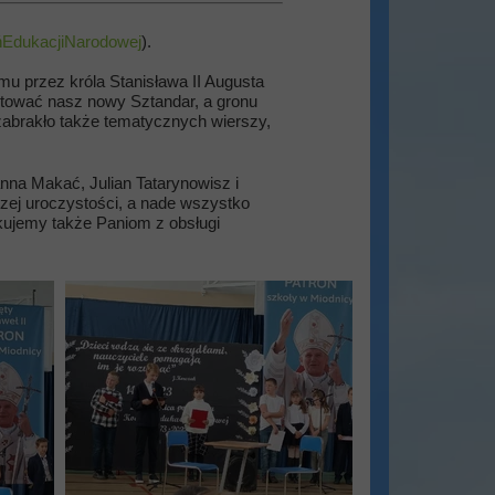
ńEdukacjiNarodowej
).
mu przez króla Stanisława II Augusta
entować nasz nowy Sztandar, a gronu
 zabrakło także tematycznych wierszy,
anna Makać, Julian Tatarynowisz i
szej uroczystości, a nade wszystko
kujemy także Paniom z obsługi