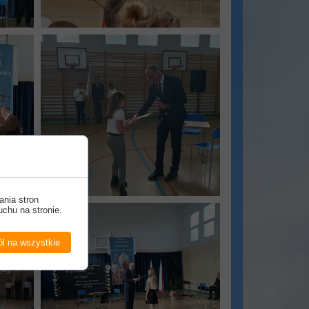
ania stron
uchu na stronie.
l na wszystkie