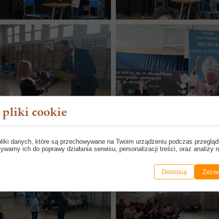
pliki cookie
pliki danych, które są przechowywane na Twoim urządzeniu podczas przegląd
ywamy ich do poprawy działania serwisu, personalizacji treści, oraz analizy r
Dostosuj
Zezwó