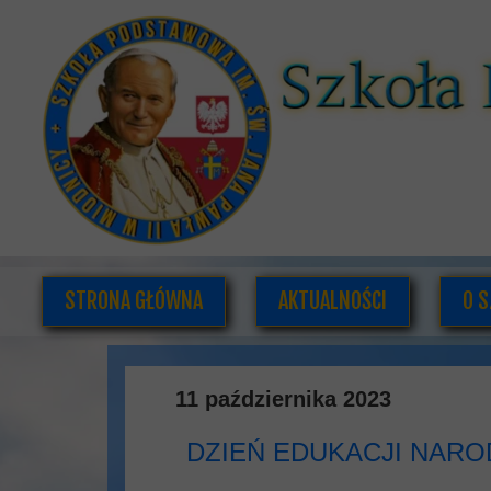
STRONA GŁÓWNA
AKTUALNOŚCI
O S
K
11 października 2023
DOK
DZIEŃ EDUKACJI NAR