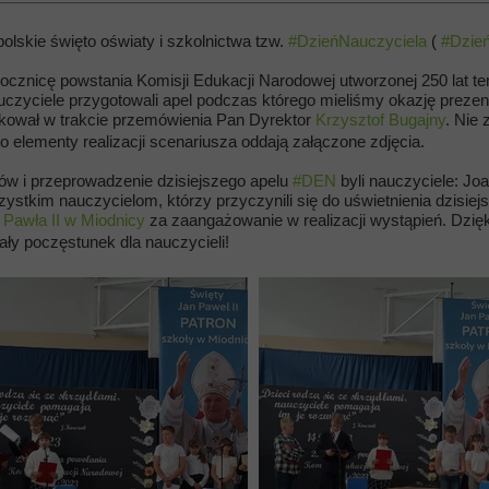
olskie święto oświaty i szkolnictwa tzw.
#DzieńNauczyciela
(
#Dzie
ocznicę powstania Komisji Edukacji Narodowej utworzonej 250 lat te
nauczyciele przygotowali apel podczas którego mieliśmy okazję prez
ękował w trakcie przemówienia Pan Dyrektor
Krzysztof Bugajny
. Nie
o elementy realizacji scenariusza oddają załączone zdjęcia.
ów i przeprowadzenie dzisiejszego apelu
#DEN
byli nauczyciele: Jo
stkim nauczycielom, którzy przyczynili się do uświetnienia dzisiej
Pawła II w Miodnicy
za zaangażowanie w realizacji wystąpień. Dzię
ły poczęstunek dla nauczycieli!