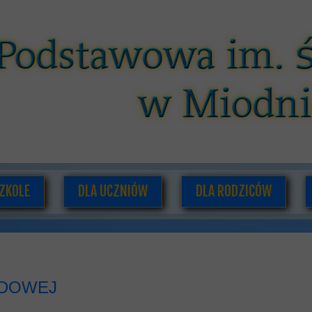
ZKOLE
DLA UCZNIÓW
DLA RODZICÓW
O NAS
PLAN LEKCJI I ZAJĘĆ POZALEKCYJNYCH
RADA RODZICÓW
ADRA PEDAGOGICZNA
SAMORZĄD UCZNIOWSKI
INFORMACJE DLA RODZI
UMENTACJA SZKOLNA
GAZETKA SZKOLNA
ODOWEJ
HISTORIA SZKOŁY
PODRĘCZNIKI