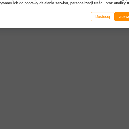
ywamy ich do poprawy działania serwisu, personalizacji treści, oraz analizy r
Dostosuj
Zezwó