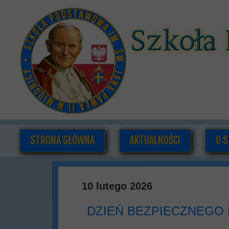
STRONA GŁÓWNA
AKTUALNOŚCI
O S
K
10 lutego 2026
DOK
DZIEŃ BEZPIECZNEGO 