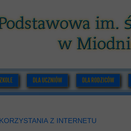
ZKOLE
DLA UCZNIÓW
DLA RODZICÓW
O NAS
PLAN LEKCJI I ZAJĘĆ POZALEKCYJNYCH
RADA RODZICÓW
ADRA PEDAGOGICZNA
SAMORZĄD UCZNIOWSKI
INFORMACJE DLA RODZI
UMENTACJA SZKOLNA
GAZETKA SZKOLNA
KORZYSTANIA Z INTERNETU
HISTORIA SZKOŁY
PODRĘCZNIKI