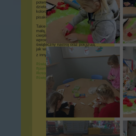
potem zamieniały pierniki w małe
dzieła sztuki, używając lukru,
kolorowych posypek i cukrowych
pisaków
.
Takie zajęcia rozwijają motorykę
małą, pobudzają zmysły, uczą
cierpliwości, a przede wszystkim
wprowadzają wszystkich w radosny,
świąteczny nastrój oraz pokazują,
jak ważne są tradycje i dzielenie się
z innymi
.
#świątecznatradycja
#piernikowamagia
#kreatywneprzedszkole
#świętatużtuż