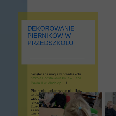
DEKOROWANIE
PIERNIKÓW W
PRZEDSZKOLU
Świąteczna magia w przedszkolu
Szkoła Podstawowa im. św. Jana
Pawła II w Miodnicy
!
Pieczenie i dekorowanie pierników
to dla naszych przedszkolaków coś
więcej niż zabawa – to prawdziwa
lekcja kreatywności i współpracy.
Dzieci z ogromnym
zaangażowaniem wałkowały ciasto,
wycinały świąteczne kształty, a