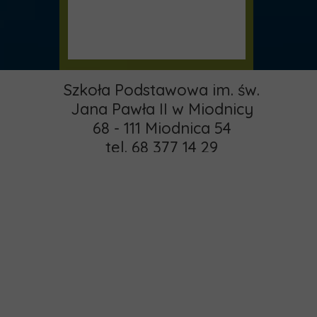
Szkoła Podstawowa im. św.
Jana Pawła II w Miodnicy
68 - 111 Miodnica 54
tel. 68 377 14 29
email:
pspmiodnica@gmail.com
administrator:
Strona główna
khamrol85@gmail.com
O nas
Copyright © 2015 -
Rekrutacja
2025 MIODNICA
Kontakt