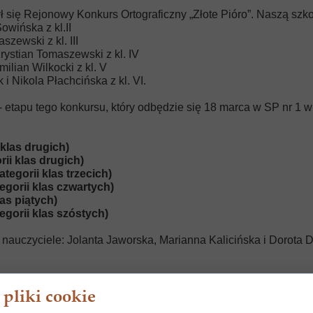
się Rejonowy Konkurs Ortograficzny „Złote Pióro”. Naszą szko
Sowińska z kl.II
zewski z kl. III
rystian Tomaszewski z kl. IV
milian Wilkocki z kl. V
 Nikola Płachcińska z kl. VI.
etapu tego konkursu, który odbędzie się 18 marca w SP nr 1 w 
 klas drugich)
rii klas drugich)
egorii klas trzecich)
egorii klas czwartych)
las piątych)
egorii klas szóstych)
nauczyciele: Jolanta Jaworska, Marianna Kalicińska i Dorota D
pliki cookie