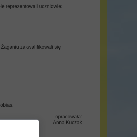
łę reprezentowali uczniowie:
Żaganiu zakwalifikowali się
obias.
opracowała:
Anna Kuczak