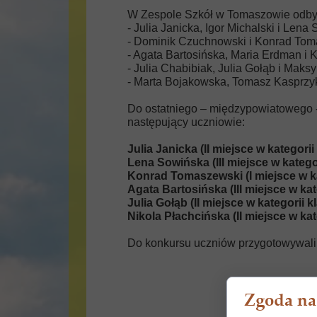
W Zespole Szkół w Tomaszowie odbył 
- Julia Janicka, Igor Michalski i Lena 
- Dominik Czuchnowski i Konrad Tomas
- Agata Bartosińska, Maria Erdman i K
- Julia Chabibiak, Julia Gołąb i Maksy
- Marta Bojakowska, Tomasz Kasprzyk i
Do ostatniego – międzypowiatowego - 
następujący uczniowie:
Julia Janicka (II miejsce w kategorii
Lena Sowińska (III miejsce w katego
Konrad Tomaszewski (I miejsce w kat
Agata Bartosińska (III miejsce w kat
Julia Gołąb (II miejsce w kategorii k
Nikola Płachcińska (II miejsce w kat
Do konkursu uczniów przygotowywali 
Zgoda na 