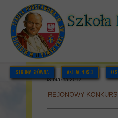
STRONA GŁÓWNA
AKTUALNOŚCI
O S
03 marca 2017
REJONOWY KONKURS 
K
DOK