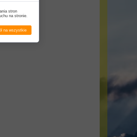
ania stron
uchu na stronie.
l na wszystkie