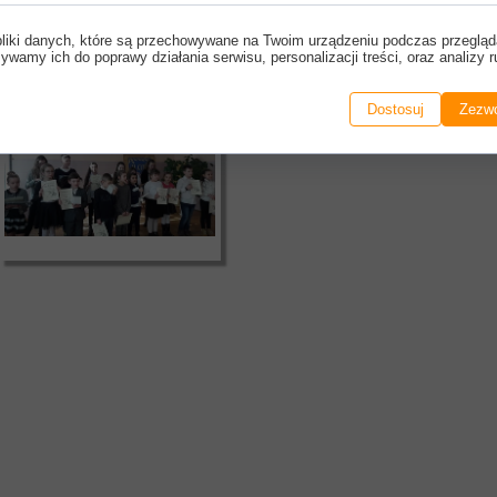
pliki danych, które są przechowywane na Twoim urządzeniu podczas przegląd
ywamy ich do poprawy działania serwisu, personalizacji treści, oraz analizy r
Dostosuj
Zezwó