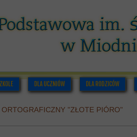
ZKOLE
DLA UCZNIÓW
DLA RODZICÓW
O NAS
PLAN LEKCJI I ZAJĘĆ POZALEKCYJNYCH
RADA RODZICÓW
ORTOGRAFICZNY "ZŁOTE PIÓRO"
ADRA PEDAGOGICZNA
SAMORZĄD UCZNIOWSKI
INFORMACJE DLA RODZI
UMENTACJA SZKOLNA
GAZETKA SZKOLNA
HISTORIA SZKOŁY
PODRĘCZNIKI