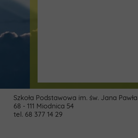
Szkoła Podstawowa im. św. Jana Pawła 
68 - 111 Miodnica 54
tel. 68 377 14 29
email: pspmiodnica@gmail.com
administrator: khamrol85@gmail.com