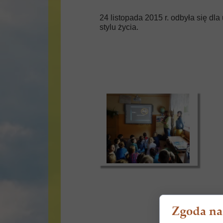
24 listopada 2015 r. odbyła się dl
stylu życia.
Zgoda na 