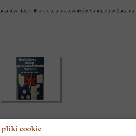
a uczniów klas I - III prelekcja pracowników Sanepidu w Żaganiu
pliki cookie