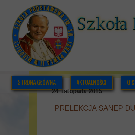
STRONA GŁÓWNA
AKTUALNOŚCI
O S
24 listopada 2015
PRELEKCJA SANEPIDU
K
DOK