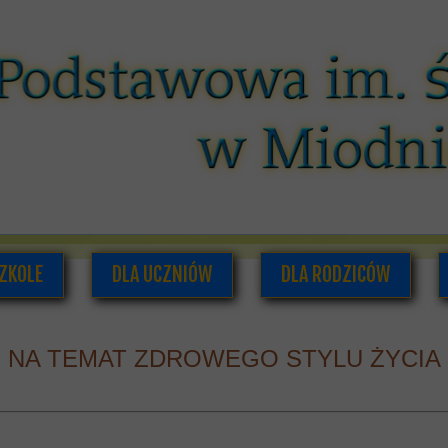
ZKOLE
DLA UCZNIÓW
DLA RODZICÓW
O NAS
PLAN LEKCJI I ZAJĘĆ POZALEKCYJNYCH
RADA RODZICÓW
 NA TEMAT ZDROWEGO STYLU ŻYCIA
ADRA PEDAGOGICZNA
SAMORZĄD UCZNIOWSKI
INFORMACJE DLA RODZI
UMENTACJA SZKOLNA
GAZETKA SZKOLNA
HISTORIA SZKOŁY
PODRĘCZNIKI