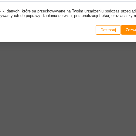
pliki danych, które są przechowywane na Twoim urządzeniu podczas przegląd
ywamy ich do poprawy działania serwisu, personalizacji treści, oraz analizy r
Dostosuj
Zezwó