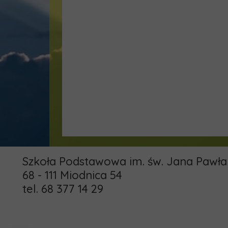
Szkoła Podstawowa im. św. Jana Pawła 
68 - 111 Miodnica 54
tel. 68 377 14 29
email: pspmiodnica@gmail.com
administrator: khamrol85@gmail.com