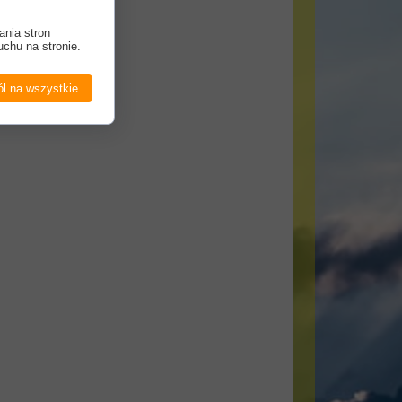
ania stron
uchu na stronie.
l na wszystkie