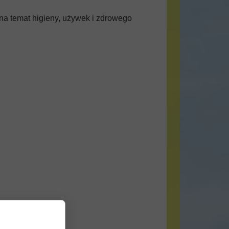
 na temat higieny, używek i zdrowego