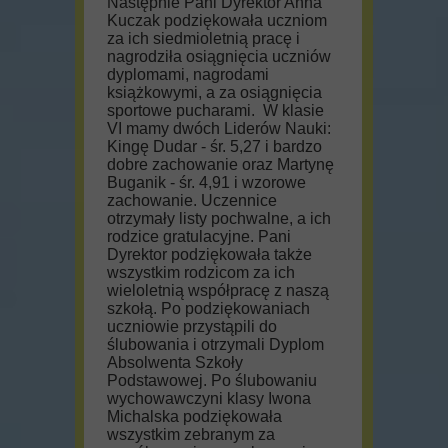
Następnie Pani Dyrektor Anna
Kuczak podziękowała uczniom
za ich siedmioletnią pracę i
nagrodziła osiągnięcia uczniów
dyplomami, nagrodami
książkowymi, a za osiągnięcia
sportowe pucharami. W klasie
VI mamy dwóch Liderów Nauki:
Kingę Dudar - śr. 5,27 i bardzo
dobre zachowanie oraz Martynę
Buganik - śr. 4,91 i wzorowe
zachowanie. Uczennice
otrzymały listy pochwalne, a ich
rodzice gratulacyjne. Pani
Dyrektor podziękowała także
wszystkim rodzicom za ich
wieloletnią współpracę z naszą
szkołą. Po podziękowaniach
uczniowie przystąpili do
ślubowania i otrzymali Dyplom
Absolwenta Szkoły
Podstawowej. Po ślubowaniu
wychowawczyni klasy Iwona
Michalska podziękowała
wszystkim zebranym za