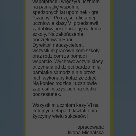
współpracę i wręczyła uczniom
na pamiątkę wspólnie
spędzonych lat upominek - grę
"szachy". Po części oficjalnej
uczniowie klasy VI przedstawili
żartobliwą inscenizację na temat
szkoły. Na zakończenie
podziękowali Pani
Dyrektor, nauczycielom,
wszystkim pracownikom szkoły
oraz rodzicom za pomoc i
wsparcie. Wychowawczyni klasy
otrzymała od dzieci bardzo miłą
pamiątkę samodzielnie przez
nich wykonany kolaż ze zdjęć.
Na koniec rodzice i uczniowie
zaprosili wszystkich na słodki
poczęstunek.
Wszystkim uczniom kasy VI na
kolejnych etapach kształcenia
życzymy wielu sukcesów!
opracowała:
Iwona Michalska