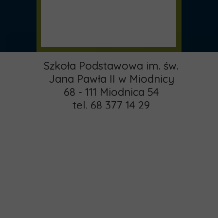
Szkoła Podstawowa im. św.
Jana Pawła II w Miodnicy
68 - 111 Miodnica 54
tel. 68 377 14 29
email:
pspmiodnica@gmail.com
administrator:
Strona główna
khamrol85@gmail.com
O nas
Copyright © 2015 -
Rekrutacja
2025 MIODNICA
Kontakt