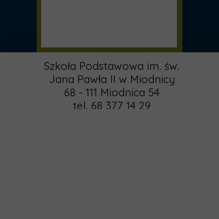
Szkoła Podstawowa im. św.
Jana Pawła II w Miodnicy
68 - 111 Miodnica 54
tel. 68 377 14 29
email:
pspmiodnica@gmail.com
administrator:
Strona główna
khamrol85@gmail.com
O nas
Copyright © 2015 -
Rekrutacja
2025 MIODNICA
Kontakt