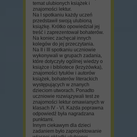
temat ulubionych książek i
znajomości lektur.
Na I spotkaniu każdy uczeń
przedstawił swoją ulubioną
książkę. Krótko opowiedział jej
treść i zaprezentował bohaterów.
Na koniec zachęcał innych
kolegów do jej przeczytania.
Na II i III spotkaniu uczniowie
wykonywali w grupach zadania,
które dotyczyły ogólnej wiedzy o
książce i bibliotece (krzyżówka),
znajomości tytułów i autorów
książek, bohaterów literackich
występujących w znanych
dzieciom utworach. Ponadto
uczniowie rozwiązywali test ze
znajomości lektur omawianych w
klasach IV - VI. Każda poprawna
odpowiedź była nagradzana
punktami.
Innym ciekawym dla dzieci
zadaniem było zaprojektowanie
własnej okładki ulubionej