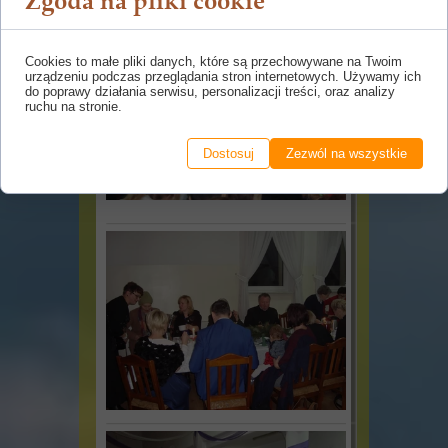
Zgoda na pliki cookie
Cookies to małe pliki danych, które są przechowywane na Twoim
urządzeniu podczas przeglądania stron internetowych. Używamy ich
do poprawy działania serwisu, personalizacji treści, oraz analizy
ruchu na stronie.
Dostosuj
Zezwól na wszystkie