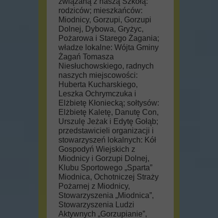
związaną z naszą Szkołą:
rodziców; mieszkańców:
Miodnicy, Gorzupi, Gorzupi
Dolnej, Dybowa, Gryżyc,
Pożarowa i Starego Żagania;
władze lokalne: Wójta Gminy
Żagań Tomasza
Niesłuchowskiego, radnych
naszych miejscowości:
Huberta Kucharskiego,
Leszka Ochrymczuka i
Elżbietę Kłoniecką; sołtysów:
Elżbietę Kaletę, Danutę Con,
Urszulę Jeżak i Edytę Gołąb;
przedstawicieli organizacji i
stowarzyszeń lokalnych: Kół
Gospodyń Wiejskich z
Miodnicy i Gorzupi Dolnej,
Klubu Sportowego „Sparta”
Miodnica, Ochotniczej Straży
Pożarnej z Miodnicy,
Stowarzyszenia „Miodnica”,
Stowarzyszenia Ludzi
Aktywnych „Gorzupianie”,