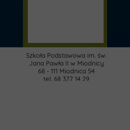
Szkoła Podstawowa im. św.
Jana Pawła II w Miodnicy
68 - 111 Miodnica 54
tel. 68 377 14 29
email:
pspmiodnica@gmail.com
administrator:
Strona główna
khamrol85@gmail.com
O nas
Copyright © 2015 -
Rekrutacja