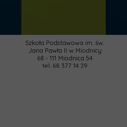
Szkoła Podstawowa im. św.
Jana Pawła II w Miodnicy
68 - 111 Miodnica 54
tel. 68 377 14 29
email:
pspmiodnica@gmail.com
administrator:
Strona główna
khamrol85@gmail.com
O nas
Copyright © 2015 -
Rekrutacja
2025 MIODNICA
Kontakt