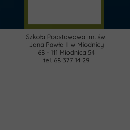
Szkoła Podstawowa im. św.
Jana Pawła II w Miodnicy
68 - 111 Miodnica 54
tel. 68 377 14 29
email:
pspmiodnica@gmail.com
administrator:
Strona główna
khamrol85@gmail.com
O nas
Copyright © 2015 -
Rekrutacja
2025 MIODNICA
Kontakt