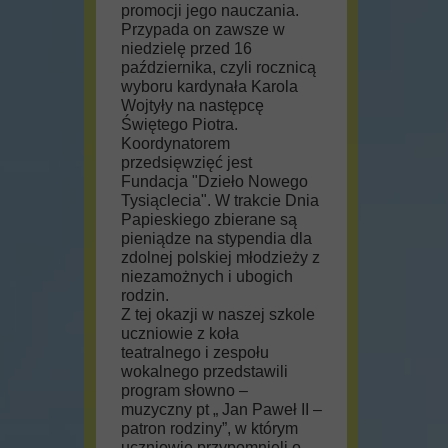
promocji jego nauczania.
Przypada on zawsze w
niedzielę przed 16
października, czyli rocznicą
wyboru kardynała Karola
Wojtyły na następcę
Świętego Piotra.
Koordynatorem
przedsięwzięć jest
Fundacja "Dzieło Nowego
Tysiąclecia". W trakcie Dnia
Papieskiego zbierane są
pieniądze na stypendia dla
zdolnej polskiej młodzieży z
niezamożnych i ubogich
rodzin.
Z tej okazji w naszej szkole
uczniowie z koła
teatralnego i zespołu
wokalnego przedstawili
program słowno –
muzyczny pt „ Jan Paweł II –
patron rodziny”, w którym
uczniowie przypomnieli o