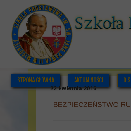
STRONA GŁÓWNA
AKTUALNOŚCI
O S
22 kwietnia 2016
BEZPIECZEŃSTWO R
K
DOK