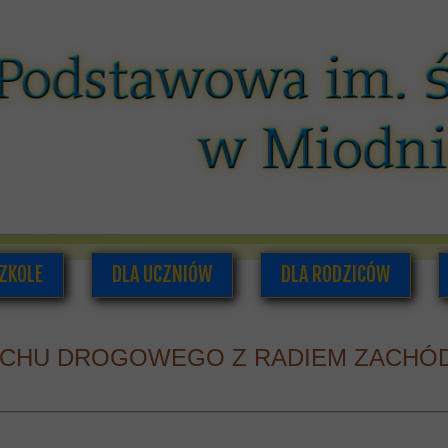
ZKOLE
DLA UCZNIÓW
DLA RODZICÓW
O NAS
PLAN LEKCJI I ZAJĘĆ POZALEKCYJNYCH
RADA RODZICÓW
UCHU DROGOWEGO Z RADIEM ZACHÓ
ADRA PEDAGOGICZNA
SAMORZĄD UCZNIOWSKI
INFORMACJE DLA RODZI
UMENTACJA SZKOLNA
GAZETKA SZKOLNA
HISTORIA SZKOŁY
PODRĘCZNIKI