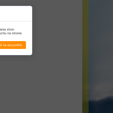
ania stron
uchu na stronie.
l na wszystkie