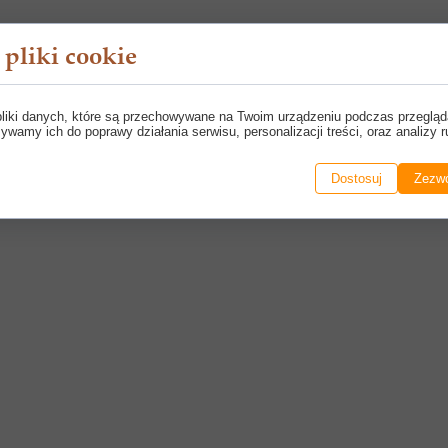
pliki cookie
pliki danych, które są przechowywane na Twoim urządzeniu podczas przegląd
ywamy ich do poprawy działania serwisu, personalizacji treści, oraz analizy r
Dostosuj
Zezwó