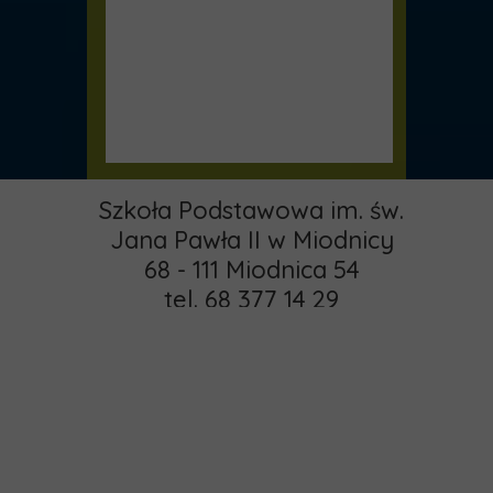
Szkoła Podstawowa im. św.
Jana Pawła II w Miodnicy
68 - 111 Miodnica 54
tel. 68 377 14 29
email:
pspmiodnica@gmail.com
administrator:
Strona główna
khamrol85@gmail.com
O nas
Copyright © 2015 -
Rekrutacja